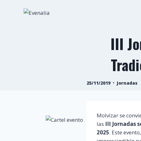
Saltar
al
contenido
III J
Tradi
25/11/2019
Jornadas
Molvízar se convi
las
III Jornadas 
2025
. Este event
imprescindible p