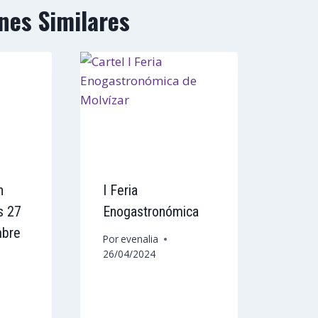
nes Similares
h
I Feria
s 27
Enogastronómica
mbre
Por
evenalia
26/04/2024