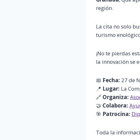
región.
La cita no solo 
turismo enológico
¡No te pierdas es
la innovación se 
📅
Fecha:
27 de f
📍
Lugar:
La Compa
🔗
Organiza:
Asoc
🤝
Colabora:
Ayu
🎯
Patrocina:
Dip
Toda la informac