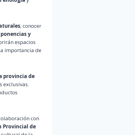
aturales
, conocer
s
ponencias y
brirán espacios
 la importancia de
a provincia de
 exclusivas.
oductos
colaboración con
 Provincial de
cultural de la