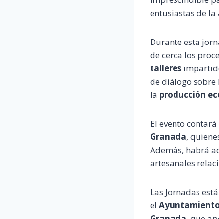
entusiastas de la
Durante esta jorn
de cerca los proc
talleres
impartid
de diálogo sobre 
la
producción ec
El evento contará
Granada
, quiene
Además, habrá ac
artesanales relac
Las Jornadas est
el
Ayuntamiento
Granada
, que ap