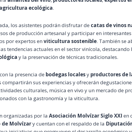
agricultura ecológica
.
ada, los asistentes podrán disfrutar de
catas de vinos n
esos de producción artesanal y participar en interesante
os por expertos en
viticultura sostenible
. También se a
las tendencias actuales en el sector vinícola, destacando
ológica
y la preservación de técnicas tradicionales.
 con la presencia de
bodegas locales
y
productores de l
s compartirán sus experiencias y ofrecerán degustaciones
tividades culturales, música en vivo y un mercado de pr
ionados con la gastronomía y la viticultura.
án organizadas por la
Asociación Molvízar Siglo XXI
en 
 de Molvízar
y cuentan con el respaldo de la
Diputación
oya iniciativas que promueven el desarrollo económico y 