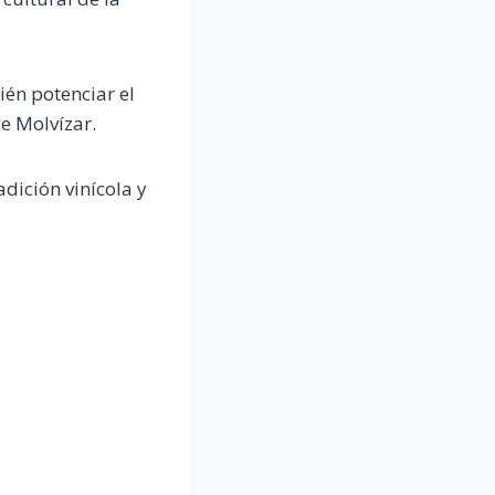
ién potenciar el
e Molvízar.
dición vinícola y