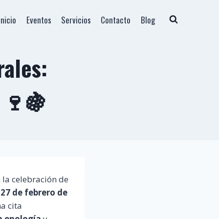
Inicio
Eventos
Servicios
Contacto
Blog
rales:
r 🍷🍇
 la celebración de
o
27 de febrero de
a cita
n enología
y