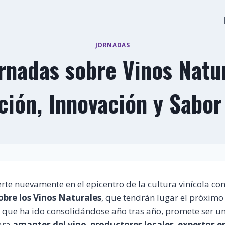
JORNADAS
ornadas sobre Vinos Natu
ción, Innovación y Sabo
erte nuevamente en el epicentro de la cultura vinícola con
sobre los Vinos Naturales
, que tendrán lugar el próxim
o, que ha ido consolidándose año tras año, promete ser un
ara
amantes del vino
,
productores locales
,
expertos e