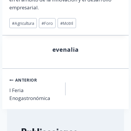
empresarial.
Etiquetas
#
Agricultura
#
Foro
#
Motril
de
la
entrada:
evenalia
Navegación
ANTERIOR
de
I Feria
Enogastronómica
entradas