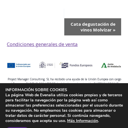
Navegación
Cata degustación de
vinos Molvízar
»
del
Evento
Condiciones generales de venta
Project Manager Consulting, SL ha recibido una ayuda de la Unión Europea con cargo
al Programa DIGITUR 2024 FEDER Andalucía para la actuación DIGT2024GR0017
INFORMACIÓN SOBRE COOKIES
La página Web de Evenalia utiliza cookies propias y de terceros
para facilitar la navegación por la página web así como
almacenar las preferencias seleccionadas por el usuario durante
su navegación. No empleamos las cookies para almacenar o
tratar datos de carácter personal. Si continúa navegando,
Política de privacidad
-
Aviso legal
-
Declaración de
consideramos que acepta su uso.
Más Información
.
accesibilidad