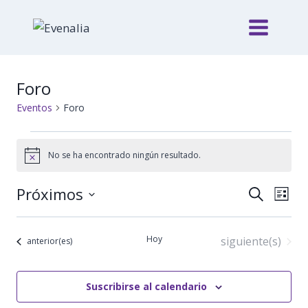
Saltar
al
contenido
Foro
Eventos
Foro
Eventos
No se ha encontrado ningún resultado.
Aviso
Navega
Próximos
Nave
Buscar
Lista
Selecciona
de
de
la
vista
Hoy
Eventos
siguiente(s)
Eventos
búsque
anterior(es)
fecha.
de
y
Even
Suscribirse al calendario
vistas